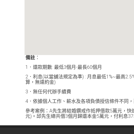
備註
：
1．還款期數: 最低3個月-最長60個月
2．利息(以當舖法規定為準) : 月息最低1%~最高2.5
算，無違約金)
3．無任何代辦手續費
4．依據個人工作、薪水及各項負債授信條件不同
參考案例：A先生將結婚鑽戒作抵押借款5萬元，快速
元)。邱先生總共借3個月歸還本金5萬元，付利息375